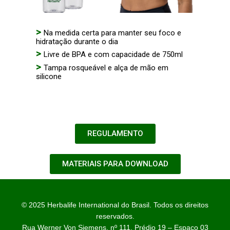
>
Na medida certa para manter seu foco e
hidratação durante o dia
>
Livre de BPA e com capacidade de 750ml
>
Tampa rosqueável e alça de mão em
silicone
REGULAMENTO
MATERIAIS PARA DOWNLOAD
© 2025 Herbalife International do Brasil. Todos os direitos
reservados.
Rua Werner Von Siemens, nº 111, Prédio 19 – Espaço 03