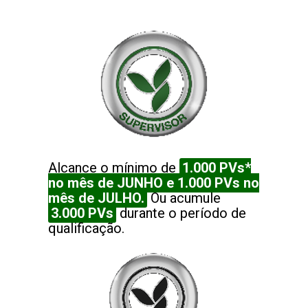
Alcance o mínimo de
1.000 PVs*
no mês de JUNHO e 1.000 PVs no
mês de JULHO.
Ou acumule
3.000 PVs
durante o período de
qualificação.