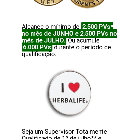
Alcance o mínimo de
2.500 PVs*
no mês de JUNHO e 2.500 PVs no
mês de JULHO.
Ou acumule
6.000 PVs
durante o período de
qualificação.
Seja um Supervisor Totalmente
Qualificado de 1º de julho** e