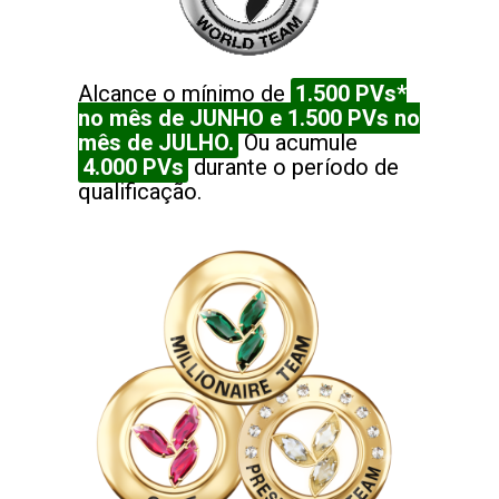
Alcance o mínimo de
1.500 PVs*
no mês de JUNHO e 1.500 PVs no
mês de JULHO.
Ou acumule
4.000 PVs
durante o período de
qualificação.