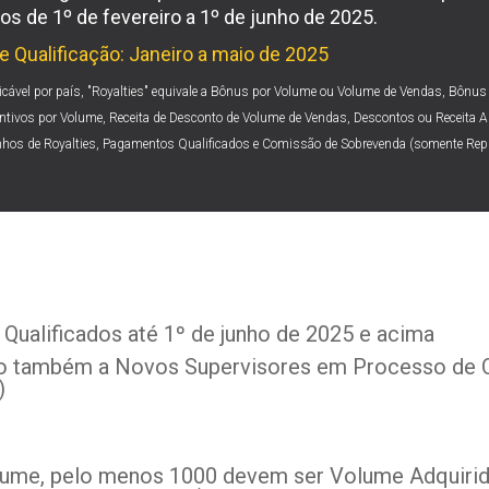
dos de 1º de fevereiro a 1º de junho de 2025.
e Qualificação: Janeiro a maio de 2025
icável por país, "Royalties" equivale a Bônus por Volume ou Volume de Vendas, Bôn
ntivos por Volume, Receita de Desconto de Volume de Vendas, Descontos ou Receita Ad
nhos de Royalties, Pagamentos Qualificados e Comissão de Sobrevenda (somente Rep
Qualificados até 1º de junho de 2025 e acima
to também a Novos Supervisores em Processo de Q
)
lume, pelo menos 1000 devem ser Volume Adquiri