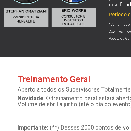
qualifica
Período d
*Conforme apl
Dowlines, Ince
Receita ou Ga
Treinamento Geral
Aberto a todos os Supervisores Totalmente 
Novidade!
O treinamento geral estará aber
Volume de abril a junho (até o día do evento
Importante:
(**) Desses 2000 pontos de vo