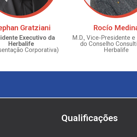
ephan Gratziani
Rocío Medin
idente Executivo da
M.D., Vice-Presidente 
Herbalife
do Conselho Consult
sentação Corporativa)
Herbalife
Qualificações