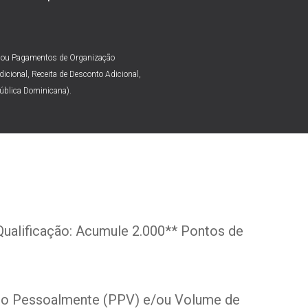
us ou Pagamentos de Organização
icional, Receita de Desconto Adicional,
ública Dominicana).
ualificação: Acumule 2.000** Pontos de
do Pessoalmente (PPV) e/ou Volume de