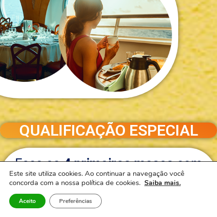
QUALIFICAÇÃO ESPECIAL
Faça os
4 primeiros meses
com
Este site utiliza cookies. Ao continuar a navegação você
o mínimo de
6.500 PVs*
concorda com a nossa política de cookies.
Saiba mais.
(janeiro a abril de 2023)
Aceito
Preferências