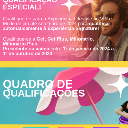
ESPECIAL!
Qualifique-se para a Experiência Lifestyle ou VIP e
Mude de pin até setembro de 2024 para
qualificar
automaticamente à Experiência Signature!
Qualifique-se a
Get, Get Plus, Milionário,
Milionário Plus,
Presidente ou acima
entre
1º de janeiro de 2024 a
1º de outubro de 2024
QUADRO DE
QUALIFICAÇÕES