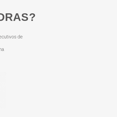
DRAS?
ecutivos de
ha.