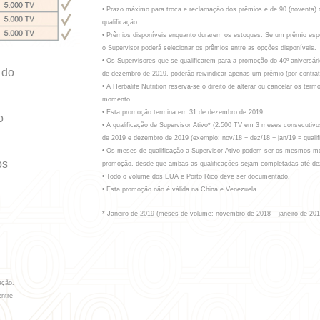
• Prazo máximo para troca e reclamação dos prêmios é de 90 (noventa) d
qualificação.
• Prêmios disponíveis enquanto durarem os estoques. Se um prêmio espec
o Supervisor poderá selecionar os prêmios entre as opções disponíveis.
• Os Supervisores que se qualificarem para a promoção do 40º aniversár
 do
de dezembro de 2019, poderão reivindicar apenas um prêmio (por contrato
• A Herbalife Nutrition reserva-se o direito de alterar ou cancelar os te
momento.
• Esta promoção termina em 31 de dezembro de 2019.
o
• A qualificação de Supervisor Ativo* (2.500 TV em 3 meses consecutivos
de 2019 e dezembro de 2019 (exemplo: nov/18 + dez/18 + jan/19 = qualif
• Os meses de qualificação a Supervisor Ativo podem ser os mesmos me
os
promoção, desde que ambas as qualificações sejam completadas até d
• Todo o volume dos EUA e Porto Rico deve ser documentado.
• Esta promoção não é válida na China e Venezuela.
* Janeiro de 2019 (meses de volume: novembro de 2018 – janeiro de 20
ação.
entre