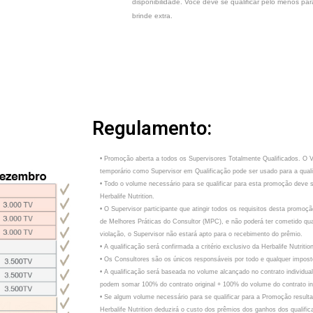
disponibilidade. Você deve se qualificar pelo menos par
brinde extra.
Regulamento:
• Promoção aberta a todos os Supervisores Totalmente Qualificados. O
temporário como Supervisor em Qualificação pode ser usado para a quali
• Todo o volume necessário para se qualificar para esta promoção deve s
Herbalife Nutrition.
• O Supervisor participante que atingir todos os requisitos desta promo
de Melhores Práticas do Consultor (MPC), e não poderá ter cometido qua
violação, o Supervisor não estará apto para o recebimento do prêmio.
• A qualificação será confirmada a critério exclusivo da Herbalife Nutrition
• Os Consultores são os únicos responsáveis por todo e qualquer impos
• A qualificação será baseada no volume alcançado no contrato individual
podem somar 100% do contrato original + 100% do volume do contrato ind
• Se algum volume necessário para se qualificar para a Promoção result
Herbalife Nutrition deduzirá o custo dos prêmios dos ganhos dos qualific