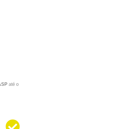
 ASP
até o