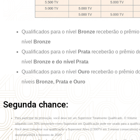
Qualificados para o nível
Bronze
receberão o prêmio
nível
Bronze
Qualificados para o nível
Prata
receberão o prêmio d
nível
Bronze e do nível Prata
Qualificados para o nível
Ouro
receberão o prêmio d
níveis
Bronze, Prata e Ouro
Segunda chance:
Para participar da promoção, você deve ser um Supervisor Totalmente Qualificado. O Volume
adquirido com 50% temporário como Supervisor em Qualificação pode ser usado para a qualific
Você deve completar sua qualificação a Supervisor Ativo (2.500TV em 3 meses consecutivos) 
dezembro/2018 e fevereiro de 2020*