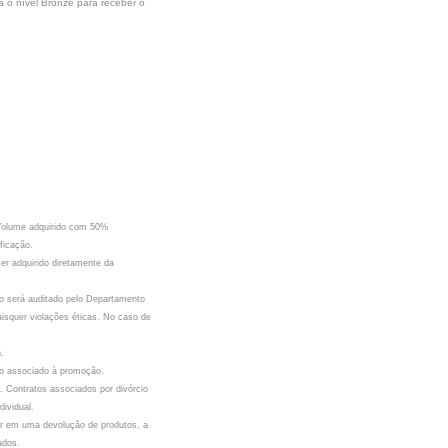
a o nível Bronze para receber o
 Volume adquirido com 50%
ficação.
er adquirido diretamente da
ção será auditado pelo Departamento
isquer violações éticas. No caso de
.
to associado à promoção.
. Contratos associados por divórcio
ividual.
ar em uma devolução de produtos, a
ados.