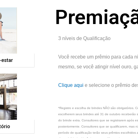
Premiaç
3 níveis de Qualificação
Você recebe um prêmio para cada nív
estar
mesmo, se você atingir nível ouro, g
Clique aqui
e selecione o prêmio de
*Registro e escolha de brindes NÃO são obrigatórios. C
escolherem seus brindes até 31 de outubro receberão s
do brinde extra. Consultores que se registrarem após 
tório
posteriormente. Consultores que se qualificarem, mas nã
período de qualificação terão seus prêmios escolhidos