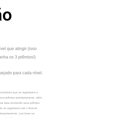
ão
el que atingir (isso
anha os 3 prêmios!)
sejado para cada nível.
onsultores que se registrarem e
eus prêmios prioritariamente, além
essa data receberão seus prêmios
o se registrarem até o final do
 aleatoriamente, com base na