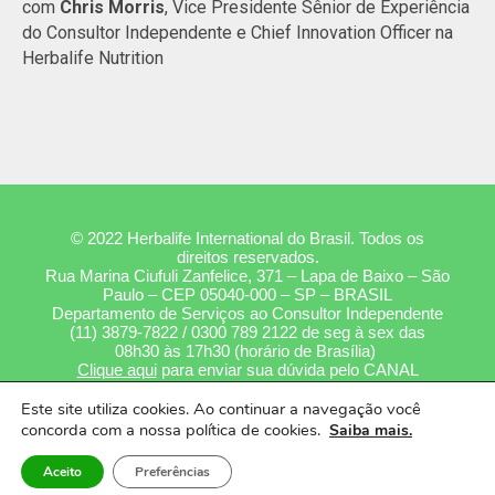
com
Chris Morris
, Vice Presidente Sênior de Experiência
do Consultor Independente e Chief Innovation Officer na
Herbalife Nutrition
© 2022 Herbalife International do Brasil. Todos os
direitos reservados.
Rua Marina Ciufuli Zanfelice, 371 – Lapa de Baixo – São
Paulo – CEP 05040-000 – SP – BRASIL
Departamento de Serviços ao Consultor Independente
(11) 3879-7822 / 0300 789 2122 de seg à sex das
08h30 às 17h30 (horário de Brasília)
Clique aqui
para enviar sua dúvida pelo CANAL
INTELIGENTE.
Este site utiliza cookies. Ao continuar a navegação você
TERMOS DE USO
|
POLÍTICA DE PRIVACIDADE
concorda com a nossa política de cookies.
Saiba mais.
Aceito
Preferências